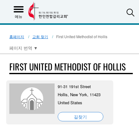
S
메뉴
홈페이지
교회 찾기
First United Methodist of Hollis
페이지 번역
▼
FIRST UNITED METHODIST OF HOLLIS
91-31 191st Street
Hollis, New York, 11423
United States
길찾기