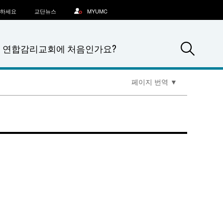
문하세요
교단뉴스
MYUMC
Sea
연합감리교회에 처음인가요?
페이지 번역
▼