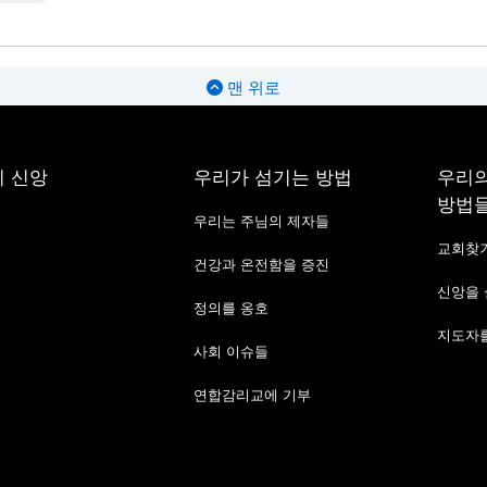
맨 위로
 신앙
우리가 섬기는 방법
우리의
방법
우리는 주님의 제자들
교회찾
건강과 온전함을 증진
신앙을
정의를 옹호
지도자를
사회 이슈들
연합감리교에 기부