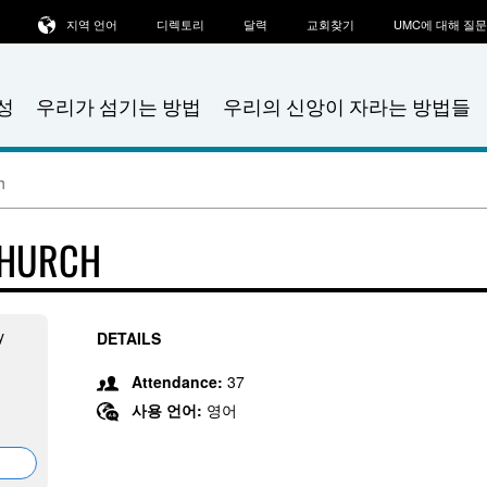
지역 언어
디렉토리
달력
교회찾기
UMC에 대해 질
성
우리가 섬기는 방법
우리의 신앙이 자라는 방법들
h
CHURCH
y
DETAILS
Attendance:
37
사용 언어:
영어