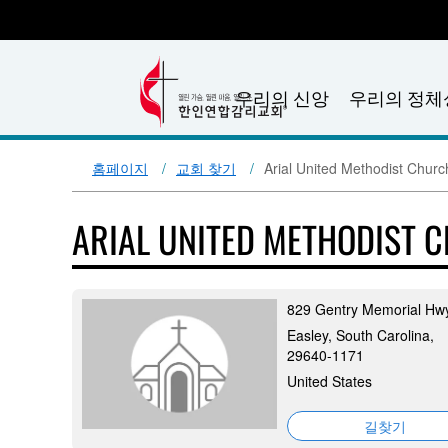
우리의 신앙
우리의 정체
홈페이지
교회 찾기
Arial United Methodist Churc
ARIAL UNITED METHODIST 
829 Gentry Memorial Hw
Easley, South Carolina,
29640-1171
United States
길찾기