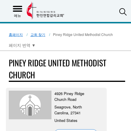
S
메뉴
홈페이지
교회 찾기
Piney Ridge United Methodist Church
페이지 번역
▼
PINEY RIDGE UNITED METHODIST
CHURCH
4926 Piney Ridge
Church Road
Seagrove, North
Carolina, 27341
United States