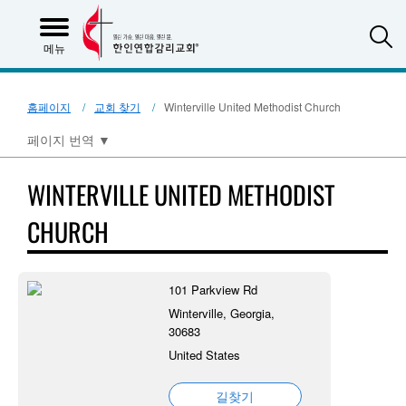
S
메뉴
홈페이지
교회 찾기
Winterville United Methodist Church
페이지 번역
▼
WINTERVILLE UNITED METHODIST
CHURCH
101 Parkview Rd
Winterville, Georgia,
30683
United States
길찾기