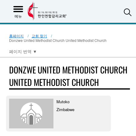
S
메뉴
홈페이지
교회 찾기
Donzwe United Methodist Church United Methodist Church
페이지 번역
▼
DONZWE UNITED METHODIST CHURCH
UNITED METHODIST CHURCH
Mutoko
Zimbabwe