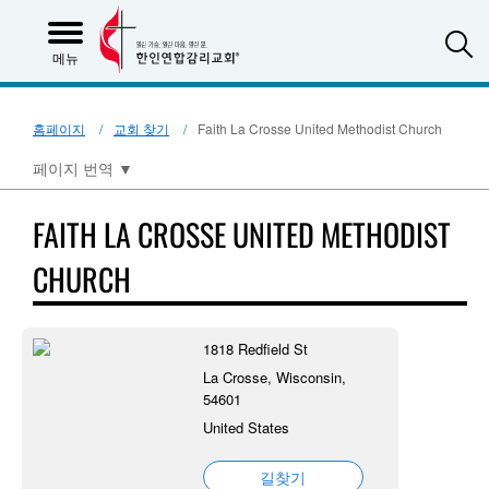
S
메뉴
홈페이지
교회 찾기
Faith La Crosse United Methodist Church
페이지 번역
▼
FAITH LA CROSSE UNITED METHODIST
CHURCH
1818 Redfield St
La Crosse, Wisconsin,
54601
United States
길찾기