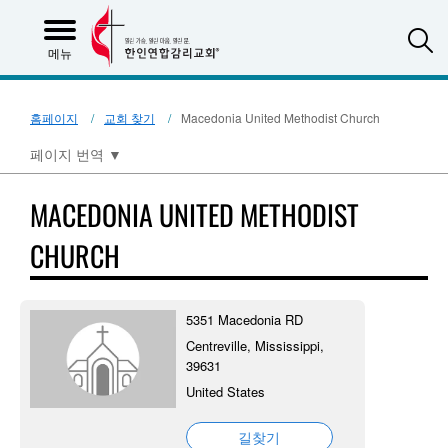
S
메뉴
홈페이지
교회 찾기
Macedonia United Methodist Church
페이지 번역
▼
MACEDONIA UNITED METHODIST
CHURCH
5351 Macedonia RD
Centreville, Mississippi,
39631
United States
길찾기