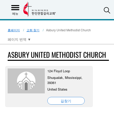
S
메뉴
홈페이지
교회 찾기
Asbury United Methodist Church
페이지 번역
▼
ASBURY UNITED METHODIST CHURCH
124 Floyd Loop
Shuqualak, Mississippi,
39361
United States
길찾기