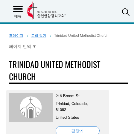
S
메뉴
홈페이지
교회 찾기
Trinidad United Methodist Church
페이지 번역
▼
TRINIDAD UNITED METHODIST
CHURCH
216 Broom St
Trinidad, Colorado,
81082
United States
길찾기