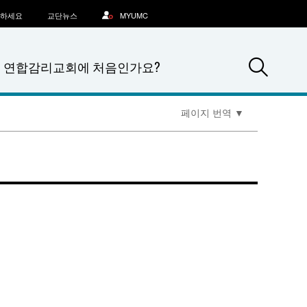
문하세요
교단뉴스
MYUMC
Sea
연합감리교회에 처음인가요?
페이지 번역
▼