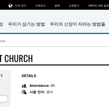
지역 언어
디렉토리
달력
교회찾기
UMC에 대해 질
성
우리가 섬기는 방법
우리의 신앙이 자라는 방법들
urch
ST CHURCH
15
DETAILS
Attendance:
85
사용 언어:
영어