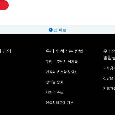
맨 위로
 신앙
우리가 섬기는 방법
우리의
방법
우리는 주님의 제자들
교회찾
건강과 온전함을 증진
신앙을
정의를 옹호
지도자를
사회 이슈들
연합감리교에 기부