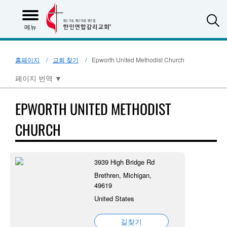
S
메뉴
홈페이지
교회 찾기
Epworth United Methodist Church
페이지 번역
▼
EPWORTH UNITED METHODIST
CHURCH
3939 High Bridge Rd
Brethren, Michigan,
49619
United States
길찾기