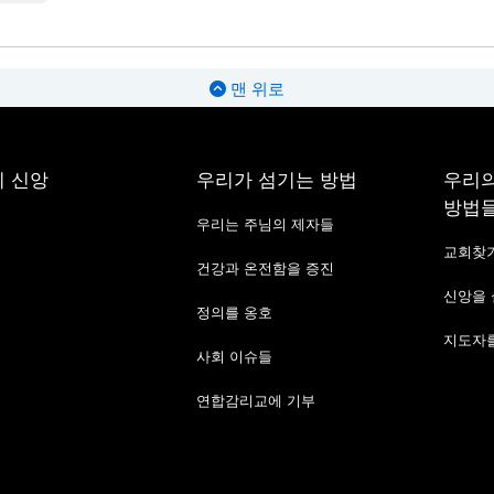
맨 위로
 신앙
우리가 섬기는 방법
우리의
방법
우리는 주님의 제자들
교회찾
건강과 온전함을 증진
신앙을
정의를 옹호
지도자를
사회 이슈들
연합감리교에 기부