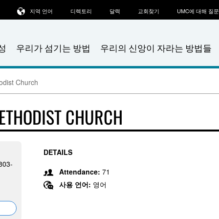
지역 언어
디렉토리
달력
교회찾기
UMC에 대해 질
성
우리가 섬기는 방법
우리의 신앙이 자라는 방법들
odist Church
METHODIST CHURCH
DETAILS
803-
Attendance:
71
사용 언어:
영어