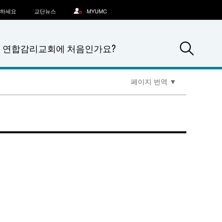
문하세요
교단뉴스
MYUMC
Sea
연합감리교회에 처음인가요?
페이지 번역
▼