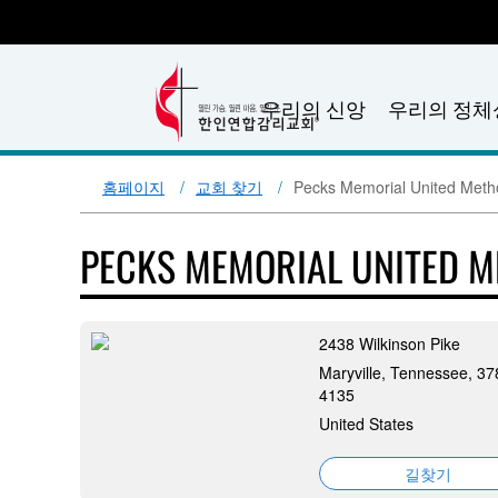
우리의 신앙
우리의 정체
홈페이지
교회 찾기
Pecks Memorial United Meth
PECKS MEMORIAL UNITED 
2438 Wilkinson Pike
Maryville, Tennessee, 37
4135
United States
길찾기