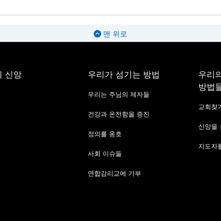
맨 위로
 신앙
우리가 섬기는 방법
우리의
방법
우리는 주님의 제자들
교회찾
건강과 온전함을 증진
신앙을
정의를 옹호
지도자를
사회 이슈들
연합감리교에 기부