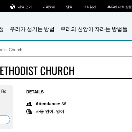
지역 언어
디렉토리
달력
교회찾기
UMC에 대해 질
성
우리가 섬기는 방법
우리의 신앙이 자라는 방법들
odist Church
METHODIST CHURCH
h Rd
DETAILS
Attendance:
36
사용 언어:
영어