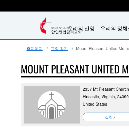
우리의 신앙
우리의 정체
홈페이지
교회 찾기
Mount Pleasant United Meth
MOUNT PLEASANT UNITED 
2357 Mt Pleasant Churc
Fincastle, Virginia, 24090
United States
길찾기