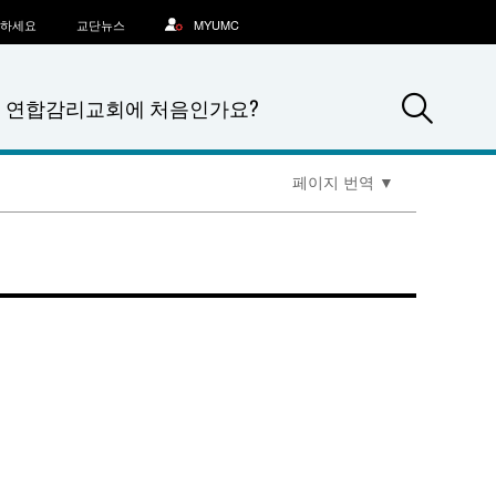
문하세요
교단뉴스
MYUMC
Sea
연합감리교회에 처음인가요?
페이지 번역
▼