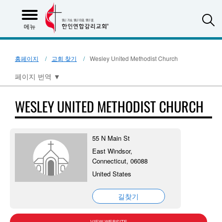
S
메뉴
홈페이지
교회 찾기
Wesley United Methodist Church
페이지 번역
▼
WESLEY UNITED METHODIST CHURCH
55 N Main St
East Windsor,
Connecticut, 06088
United States
길찾기