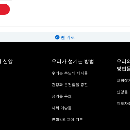
맨 위로
 신앙
우리가 섬기는 방법
우리의
방법
우리는 주님의 제자들
교회찾
건강과 온전함을 증진
신앙을
정의를 옹호
지도자를
사회 이슈들
연합감리교에 기부