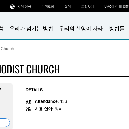
지역 언어
디렉토리
달력
교회찾기
UMC에 대해 질
성
우리가 섬기는 방법
우리의 신앙이 자라는 방법들
t Church
HODIST CHURCH
W
DETAILS
Attendance:
133
사용 언어:
영어