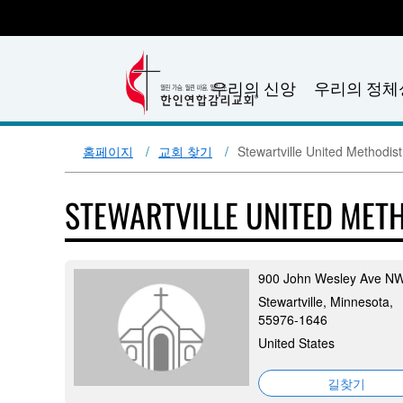
우리의 신앙
우리의 정체
홈페이지
교회 찾기
Stewartville United Methodis
STEWARTVILLE UNITED MET
900 John Wesley Ave N
Stewartville, Minnesota,
55976-1646
United States
길찾기