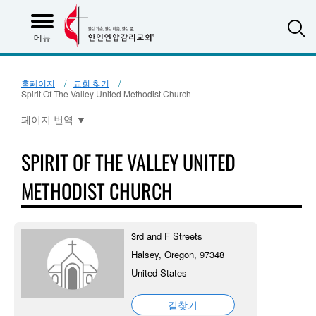
S
메뉴
홈페이지
교회 찾기
Spirit Of The Valley United Methodist Church
페이지 번역
▼
SPIRIT OF THE VALLEY UNITED
METHODIST CHURCH
3rd and F Streets
Halsey, Oregon, 97348
United States
길찾기