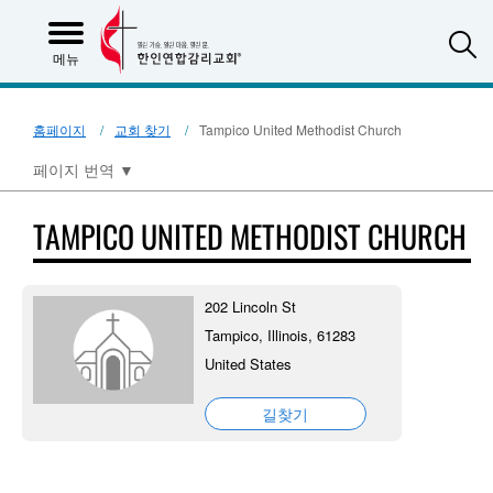
S
메뉴
홈페이지
교회 찾기
Tampico United Methodist Church
페이지 번역
▼
TAMPICO UNITED METHODIST CHURCH
202 Lincoln St
Tampico, Illinois, 61283
United States
길찾기