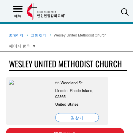
S
메뉴
홈페이지
교회 찾기
Wesley United Methodist Church
페이지 번역
▼
WESLEY UNITED METHODIST CHURCH
55 Woodland St
Lincoln, Rhode Island,
02865
United States
길찾기