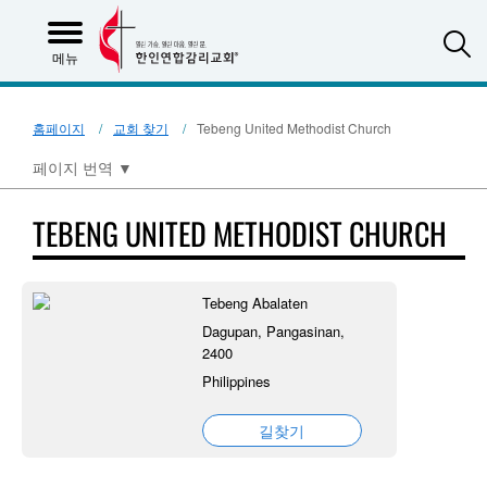
S
메뉴
홈페이지
교회 찾기
Tebeng United Methodist Church
페이지 번역
▼
TEBENG UNITED METHODIST CHURCH
Tebeng Abalaten
Dagupan, Pangasinan,
2400
Philippines
길찾기