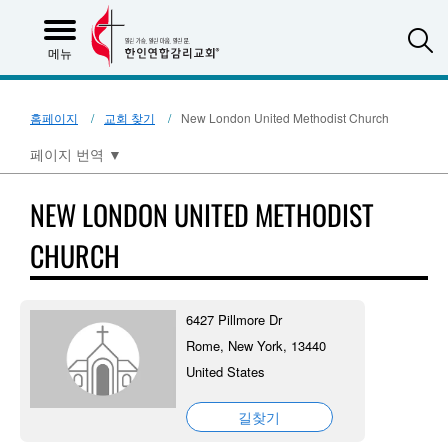
S
메뉴
홈페이지
교회 찾기
New London United Methodist Church
페이지 번역
▼
NEW LONDON UNITED METHODIST
CHURCH
6427 Pillmore Dr
Rome, New York, 13440
United States
길찾기