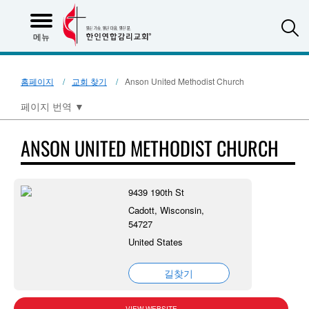
S
메뉴
홈페이지
교회 찾기
Anson United Methodist Church
페이지 번역
▼
ANSON UNITED METHODIST CHURCH
9439 190th St
Cadott, Wisconsin,
54727
United States
길찾기