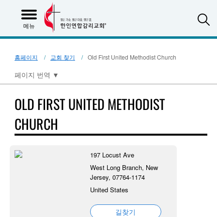
S
메뉴
홈페이지
교회 찾기
Old First United Methodist Church
페이지 번역
▼
OLD FIRST UNITED METHODIST
CHURCH
197 Locust Ave
West Long Branch, New
Jersey, 07764-1174
United States
길찾기