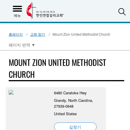
S
메뉴
홈페이지
교회 찾기
Mount Zion United Methodist Church
페이지 번역
▼
MOUNT ZION UNITED METHODIST
CHURCH
6480 Caratoke Hwy
Grandy, North Carolina,
27939-0648
United States
길찾기