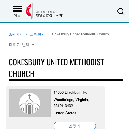
S
메뉴
홈페이지
교회 찾기
Cokesbury United Methodist Church
페이지 번역
▼
COKESBURY UNITED METHODIST
CHURCH
14806 Blackburn Rd
Woodbridge, Virginia,
22191-3432
United States
길찾기