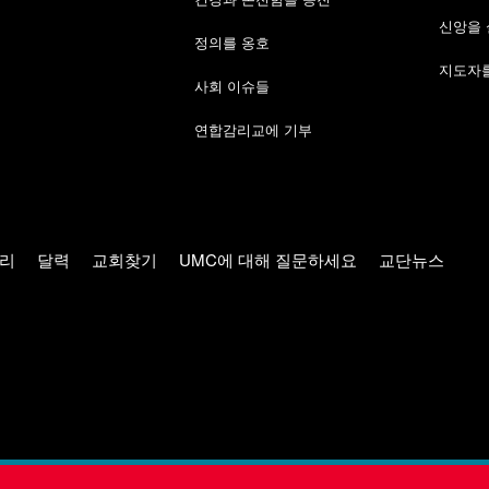
신앙을
정의를 옹호
지도자를
사회 이슈들
연합감리교에 기부
리
달력
교회찾기
UMC에 대해 질문하세요
교단뉴스