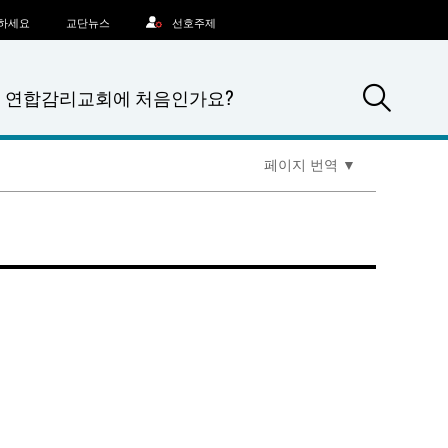
문하세요
교단뉴스
선호주제
Sea
연합감리교회에 처음인가요?
페이지 번역
▼