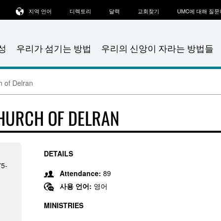
지역 언어
디렉토리
달력
교회찾기
UMC에 대해 질
성
우리가 섬기는 방법
우리의 신앙이 자라는 방법들
h of Delran
CHURCH OF DELRAN
DETAILS
75-
Attendance:
89
사용 언어:
영어
MINISTRIES