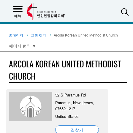
S
메뉴
홈페이지
교회 찾기
Arcola Korean United Methodist Church
페이지 번역
▼
ARCOLA KOREAN UNITED METHODIST
CHURCH
52 S Paramus Rd
Paramus, New Jersey,
07652-1217
United States
길찾기