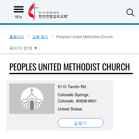
S
메뉴
홈페이지
교회 찾기
Peoples United Methodist Church
페이지 번역
▼
PEOPLES UNITED METHODIST CHURCH
5110 Tamlin Rd
Colorado Springs,
Colorado, 80938-9601
United States
길찾기