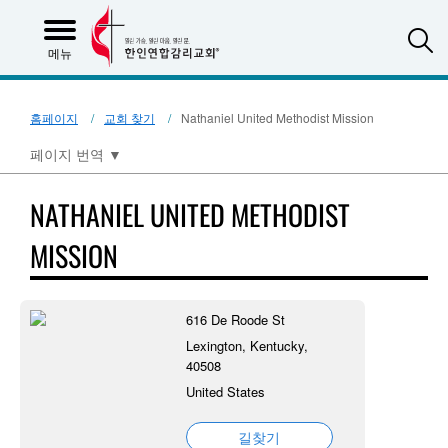
S
메뉴
홈페이지
교회 찾기
Nathaniel United Methodist Mission
페이지 번역
▼
NATHANIEL UNITED METHODIST
MISSION
616 De Roode St
Lexington, Kentucky,
40508
United States
길찾기