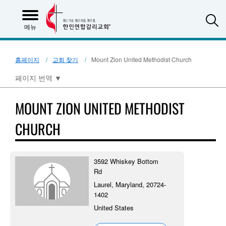
S
메뉴
홈페이지
교회 찾기
Mount Zion United Methodist Church
페이지 번역
▼
MOUNT ZION UNITED METHODIST
CHURCH
3592 Whiskey Bottom
Rd
Laurel, Maryland, 20724-
1402
United States