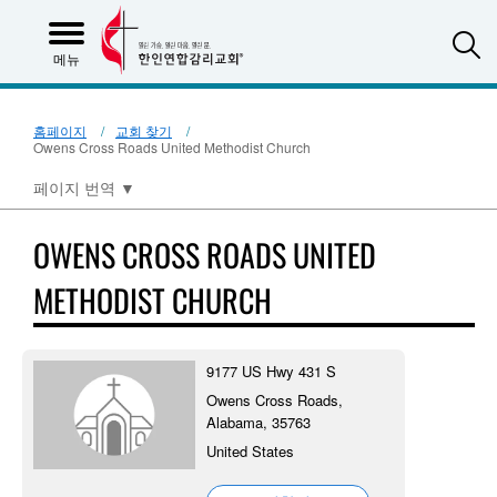
S
메뉴
홈페이지
교회 찾기
Owens Cross Roads United Methodist Church
페이지 번역
▼
OWENS CROSS ROADS UNITED
METHODIST CHURCH
9177 US Hwy 431 S
Owens Cross Roads,
Alabama, 35763
United States