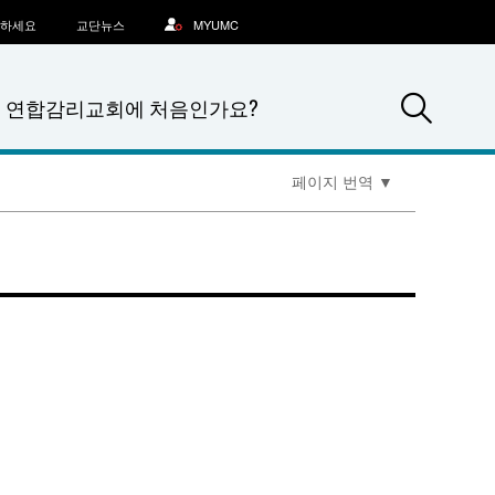
문하세요
교단뉴스
MYUMC
Sea
연합감리교회에 처음인가요?
페이지 번역
▼