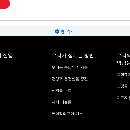
맨 위로
 신앙
우리가 섬기는 방법
우리의
방법
우리는 주님의 제자들
교회찾
건강과 온전함을 증진
신앙을
정의를 옹호
지도자를
사회 이슈들
연합감리교에 기부