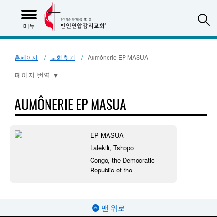
S
메뉴
홈페이지
교회 찾기
Aumônerie EP MASUA
페이지 번역
▼
AUMÔNERIE EP MASUA
EP MASUA
Lalekili, Tshopo
Congo, the Democratic
Republic of the
맨 위로