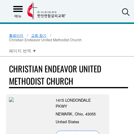
S
메뉴
홈페이지
교회 찾기
Christian Endeavor United Methodist Church
페이지 번역
▼
CHRISTIAN ENDEAVOR UNITED
METHODIST CHURCH
1415 LONDONDALE
PKWY
NEWARK, Ohio, 43055
United States