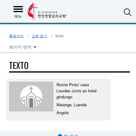
S
메뉴
홈페이지
교회 찾기
Texto
페이지 번역
▼
TEXTO
Rocha Pinto/ casa
Lourdes Junto ao hotel
gindungo
Maianga, Luanda
Angola