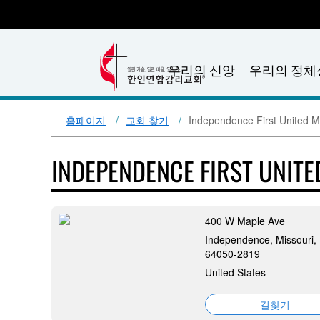
우리의 신앙
우리의 정체
홈페이지
교회 찾기
Independence First United M
INDEPENDENCE FIRST UNIT
400 W Maple Ave
Independence, Missouri,
64050-2819
United States
길찾기