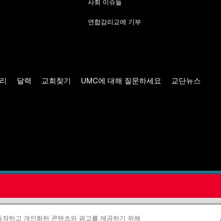
사회 이슈들
연합감리교에 기부
리
달력
교회찾기
UMC에 대해 질문하세요
교단뉴스
 공보부(United Methodist Communications)는 연합감리교회의
 동작하고 개인화된 콘텐츠와 광고를 제공하기 위해