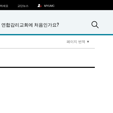
문하세요
교단뉴스
MYUMC
Sea
연합감리교회에 처음인가요?
페이지 번역
▼