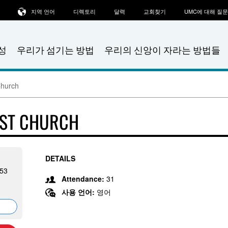
지역 언어
디렉토리
달력
교회찾기
UMC에 대해 질
성
우리가 섬기는 방법
우리의 신앙이 자라는 방법들
Church
IST CHURCH
DETAILS
053
Attendance:
31
사용 언어:
영어