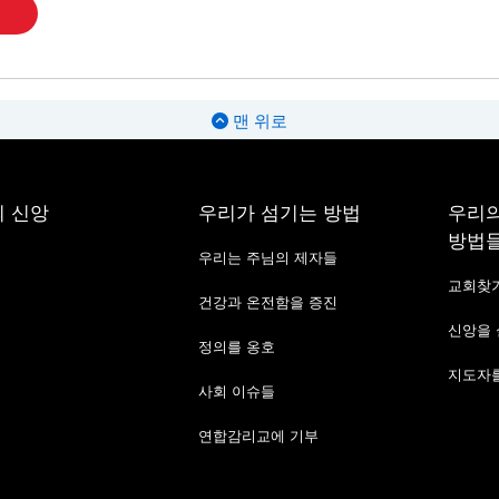
맨 위로
 신앙
우리가 섬기는 방법
우리의
방법
우리는 주님의 제자들
교회찾
건강과 온전함을 증진
신앙을
정의를 옹호
지도자를
사회 이슈들
연합감리교에 기부