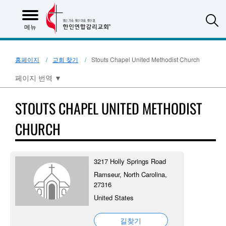
S
메뉴
홈페이지
교회 찾기
Stouts Chapel United Methodist Church
페이지 번역
▼
STOUTS CHAPEL UNITED METHODIST
CHURCH
3217 Holly Springs Road
Ramseur, North Carolina,
27316
United States
길찾기