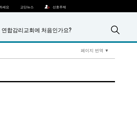
문하세요
교단뉴스
선호주제
Sea
연합감리교회에 처음인가요?
페이지 번역
▼