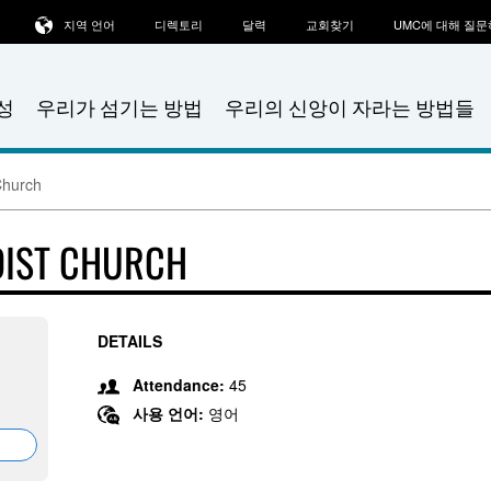
지역 언어
디렉토리
달력
교회찾기
UMC에 대해 질
성
우리가 섬기는 방법
우리의 신앙이 자라는 방법들
Church
DIST CHURCH
DETAILS
Attendance:
45
사용 언어:
영어