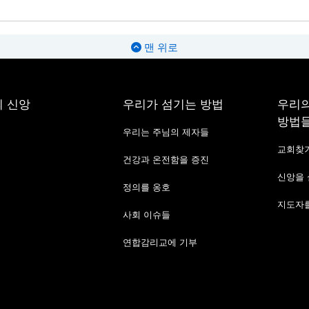
맨 위로
 신앙
우리가 섬기는 방법
우리의
방법
우리는 주님의 제자들
교회찾
건강과 온전함을 증진
신앙을
정의를 옹호
지도자를
사회 이슈들
연합감리교에 기부