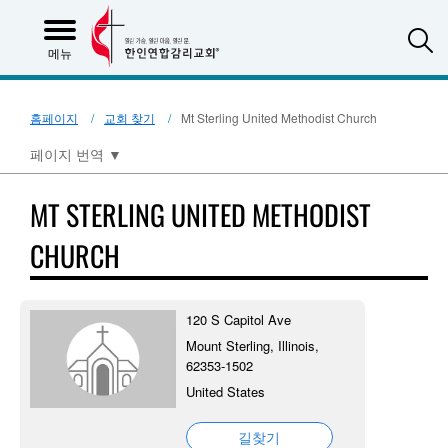
S
메뉴
홈페이지
교회 찾기
Mt Sterling United Methodist Church
페이지 번역
▼
MT STERLING UNITED METHODIST
CHURCH
120 S Capitol Ave
Mount Sterling, Illinois,
62353-1502
United States
길찾기