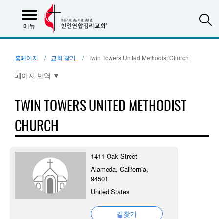
S
메뉴
홈페이지
교회 찾기
Twin Towers United Methodist Church
페이지 번역
▼
TWIN TOWERS UNITED METHODIST
CHURCH
1411 Oak Street
Alameda, California,
94501
United States
길찾기