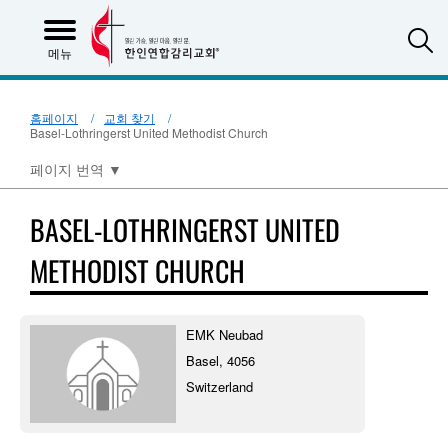
S
메뉴
홈페이지
교회 찾기
Basel-Lothringerst United Methodist Church
페이지 번역
▼
BASEL-LOTHRINGERST UNITED
METHODIST CHURCH
EMK Neubad
Basel, 4056
Switzerland