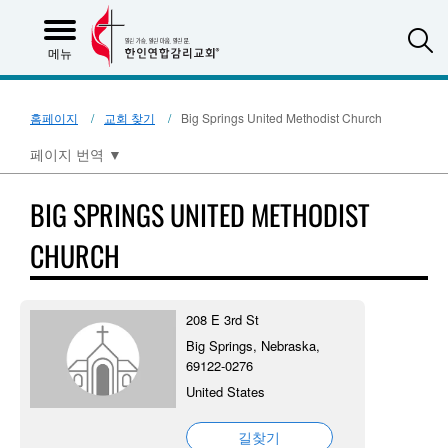
S
메뉴
홈페이지
교회 찾기
Big Springs United Methodist Church
페이지 번역
▼
BIG SPRINGS UNITED METHODIST
CHURCH
208 E 3rd St
Big Springs, Nebraska,
69122-0276
United States
길찾기