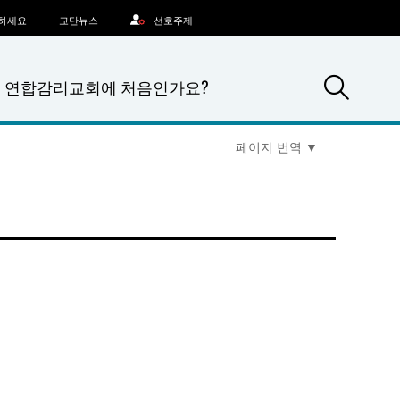
문하세요
교단뉴스
선호주제
Sea
연합감리교회에 처음인가요?
페이지 번역
▼