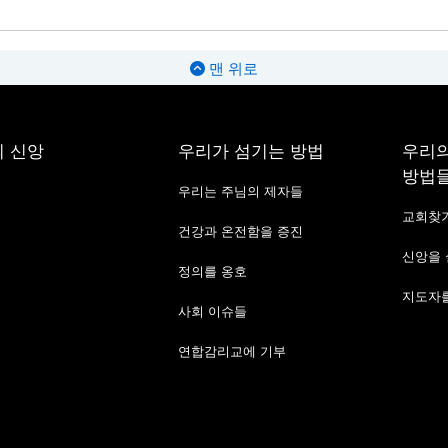
맨 위로
 신앙
우리가 섬기는 방법
우리의
방법
우리는 주님의 제자들
교회찾
건강과 온전함을 증진
신앙을
정의를 옹호
지도자를
사회 이슈들
연합감리교에 기부