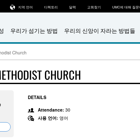
지역 언어
디렉토리
달력
교회찾기
UMC에 대해 질
성
우리가 섬기는 방법
우리의 신앙이 자라는 방법들
hodist Church
METHODIST CHURCH
DETAILS
9
Attendance:
30
사용 언어:
영어