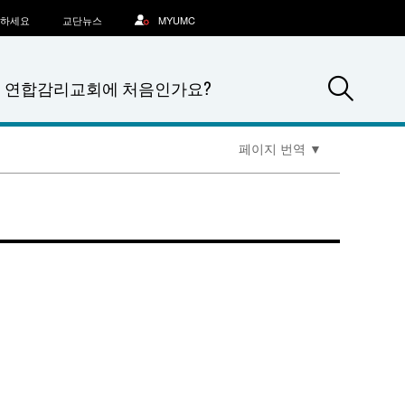
문하세요
교단뉴스
MYUMC
Sea
연합감리교회에 처음인가요?
페이지 번역
▼