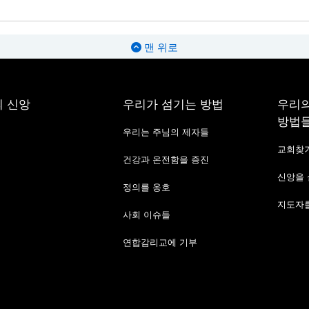
맨 위로
 신앙
우리가 섬기는 방법
우리의
방법
우리는 주님의 제자들
교회찾
건강과 온전함을 증진
신앙을
정의를 옹호
지도자를
사회 이슈들
연합감리교에 기부