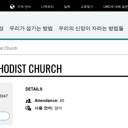
지역 언어
디렉토리
달력
교회찾기
UMC에 대해 질
성
우리가 섬기는 방법
우리의 신앙이 자라는 방법들
st Church
THODIST CHURCH
DETAILS
3347
Attendance:
45
사용 언어:
영어