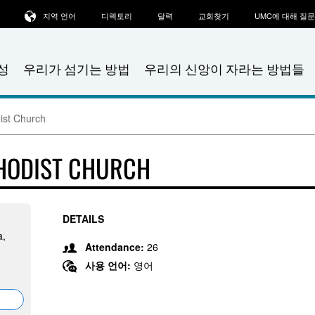
지역 언어
디렉토리
달력
교회찾기
UMC에 대해 질
성
우리가 섬기는 방법
우리의 신앙이 자라는 방법들
ist Church
THODIST CHURCH
DETAILS
a,
Attendance:
26
사용 언어:
영어