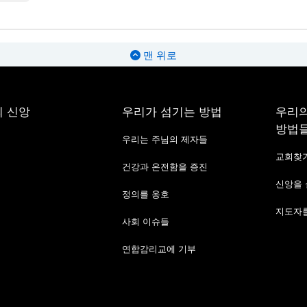
맨 위로
 신앙
우리가 섬기는 방법
우리의
방법
우리는 주님의 제자들
교회찾
건강과 온전함을 증진
신앙을
정의를 옹호
지도자를
사회 이슈들
연합감리교에 기부