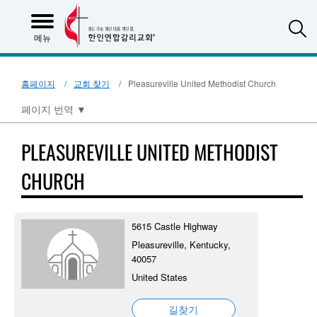
S
메뉴
홈페이지
교회 찾기
Pleasureville United Methodist Church
페이지 번역
▼
PLEASUREVILLE UNITED METHODIST
CHURCH
5615 Castle Highway
Pleasureville, Kentucky,
40057
United States
길찾기