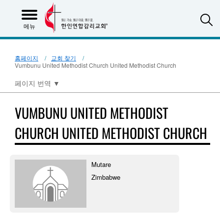
S
메뉴
홈페이지
교회 찾기
Vumbunu United Methodist Church United Methodist Church
페이지 번역
▼
VUMBUNU UNITED METHODIST
CHURCH UNITED METHODIST CHURCH
Mutare
Zimbabwe