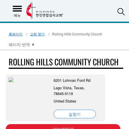
S
메뉴
홈페이지
교회 찾기
Rolling Hills Community Church
페이지 번역
▼
ROLLING HILLS COMMUNITY CHURCH
6201 Lohman Ford Rd
Lago Vista, Texas,
78645-5119
United States
길찾기