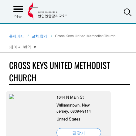
S
메뉴
홈페이지
교회 찾기
Cross Keys United Methodist Church
페이지 번역
▼
CROSS KEYS UNITED METHODIST
CHURCH
1644 N Main St
Williamstown, New
Jersey, 08094-9114
United States
길찾기