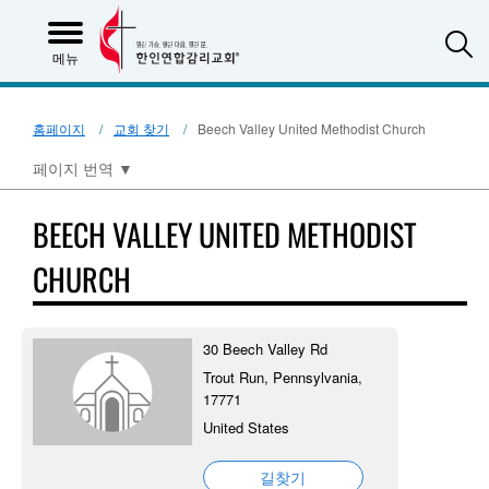
S
메뉴
홈페이지
교회 찾기
Beech Valley United Methodist Church
페이지 번역
▼
BEECH VALLEY UNITED METHODIST
CHURCH
30 Beech Valley Rd
Trout Run, Pennsylvania,
17771
United States
길찾기